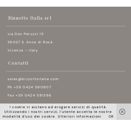
Bizzotto Italia srl
via Don Peruzzi 15
36027 S. Anna di Rosà
Vicenza – Italy
Contatti
sales@bizzottoitalia.com
Ph +39 0424 580807
Fax +39 0424 581386
Follow us
I cookie ci aiutano ad erogare servizi di qualità.
Utilizzando i nostri servizi, l'utente accetta le nostre
modalità d'uso dei cookie.
Ulteriori informazioni
OK



