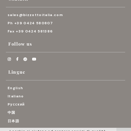
sales@bizzottoitalia.com
Ph +39 0424 580807
Fax +39 0424 581386
Follow us




Lingue
English
Italiano
Pусский
中国
日本語