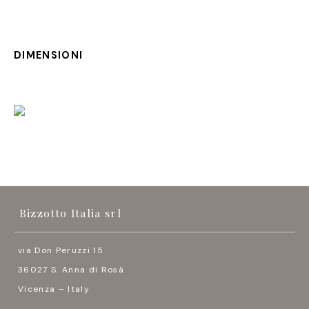
DIMENSIONI
Bizzotto Italia srl
via Don Peruzzi 15
36027 S. Anna di Rosà
Vicenza – Italy