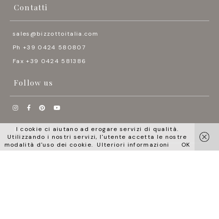
Contatti
sales@bizzottoitalia.com
Ph +39 0424 580807
Fax +39 0424 581386
Follow us




Lingue
I cookie ci aiutano ad erogare servizi di qualità.
Utilizzando i nostri servizi, l'utente accetta le nostre
modalità d'uso dei cookie.
Ulteriori informazioni
OK
English
Italiano
Pусский
中国
日本語