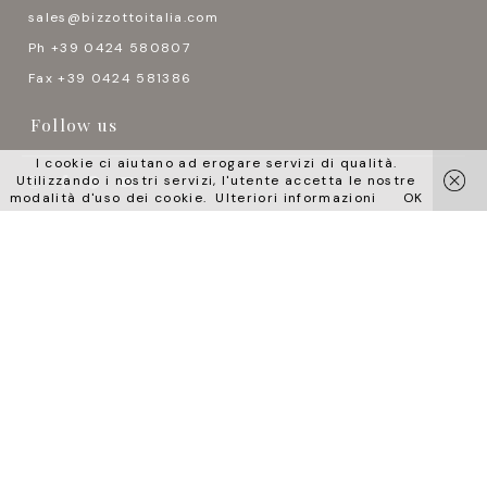
sales@bizzottoitalia.com
Ph +39 0424 580807
Fax +39 0424 581386
Follow us
I cookie ci aiutano ad erogare servizi di qualità.
Utilizzando i nostri servizi, l'utente accetta le nostre




modalità d'uso dei cookie.
Ulteriori informazioni
OK
Lingue
English
Italiano
Pусский
中国
日本語