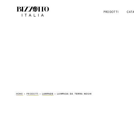
PRODOTTI
CAT
HOME
>
PRODOTTI
>
LAMPADE
>
LAMPADA DA TERRA NOSHI