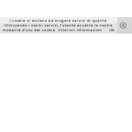
I cookie ci aiutano ad erogare servizi di qualità.
Utilizzando i nostri servizi, l'utente accetta le nostre
modalità d'uso dei cookie.
Ulteriori informazioni
OK
Bizzotto Italia srl
via Don Peruzzi 15
36027 S. Anna di Rosà
Vicenza – Italy
Contatti
sales@bizzottoitalia.com
Ph +39 0424 580807
Fax +39 0424 581386
Follow us