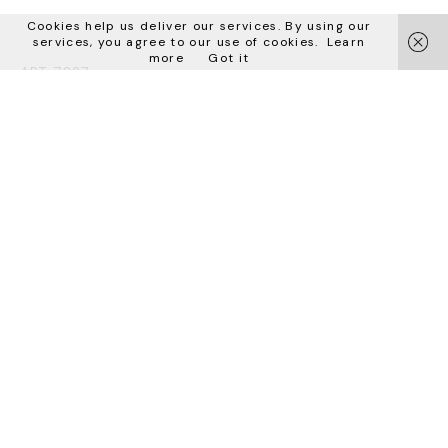
Cookies help us deliver our services. By using our
services, you agree to our use of cookies.
Learn
more
Got it
ART. 7027
Bizzotto Italia Srl
via Don Peruzzi 15
36027 S. Anna di Rosà
Vicenza — Italy
КОНТАКТЫ
sales@bizzottoitalia.com