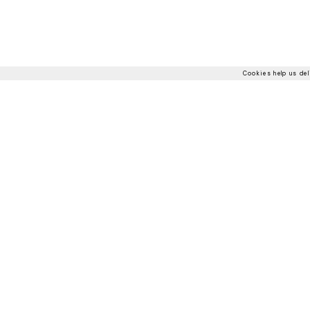
Cookies help us del
Элегантные аксессуары – пуфы и банкетки из линейки Bizzo
также могут аккомпанировать кроватям и гардеробным в спа
геометрические узоры.
ПУФЫ KUMO
ПУФ IKAT