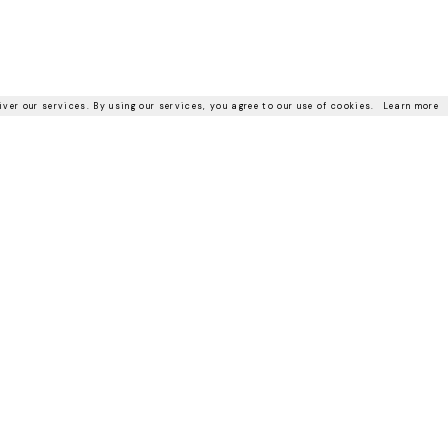
iver our services. By using our services, you agree to our use of cookies.
Learn more
ПУФЫ - БАНКЕТКИ
tto Italia придают нотку оригинальности всей меблировке. В сочетании с креслами и ди
льных зонах. Дизайн пуфов и банкеток, выполненных из кожи или ткани, отражает культов
ПУФ GRAND PLIAGE
ПУФ WAVE