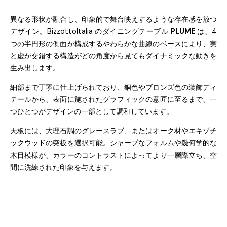
異なる形状が融合し、印象的で舞台映えするような存在感を放つ
デザイン。
BizzottoItalia
のダイニングテーブル
PLUME
は、
4
つの半円形の側面が構成するやわらかな曲線のベースにより、実
と虚が交錯する構造がどの角度から見てもダイナミックな動きを
生み出します。
細部まで丁寧に仕上げられており、銅色やブロンズ色の装飾ディ
テールから、表面に施されたグラフィックの意匠に至るまで、一
つひとつがデザインの一部として調和しています。
天板には、大理石調のグレースラブ、またはオーク材やエキゾチ
ックウッドの突板を選択可能。シャープなフォルムや幾何学的な
木目模様が、カラーのコントラストによってより一層際立ち、空
間に洗練された印象を与えます。