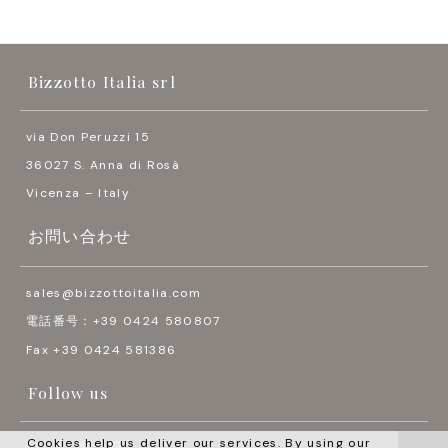
Bizzotto Italia srl
via Don Peruzzi 15
36027 S. Anna di Rosà
Vicenza – Italy
お問い合わせ
sales@bizzottoitalia.com
電話番号：+39 0424 580807
Fax +39 0424 581386
Follow us
Cookies help us deliver our services. By using our



