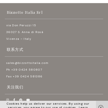
Bizzotto Italia Srl
via Don Peruzzi 15
36027 S. Anna di Rosà
Vicenza – Italy
联系方式
sales@bizzottoitalia.com
Ph +39 0424 580807
Fax +39 0424 581386
关注我们




Cookies help us deliver our services. By using our
services, you agree to our use of cookies.
Learn