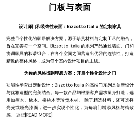
门板与表面
设计师
门
和装饰性表面：
Bizzotto Italia
的定制家具
完整且个性化的家居解决方案，源于珍贵材料与定制工艺的融合，
旨在完善每一个空间。
Bizzotto Italia
的系列产品通过墙面、
门
和
协调家具的和谐组合，在各个空间之间营造出优雅的连续性，打造
精致的整体风格，成为每个室内设计项目的主线。
为
你的
风
格找到理想方案：开启个性化
设计
之
门
功能性孕育出定制
设计
：
Bizzotto Italia
的高端
门
系列是
创
新
设计
与
优
雅造型的完美
结
合。每一款
产
品均根据客
户
需求量身打造，
选
用如瘤木、橡木、
樱
桃木等珍
贵
木材。 除了精
选
材料，
还
可
选择
亮光或
哑
光漆面，
进
一步
实现
个性化，
为
每扇
门
增添
风
格与精致
感。
这
些
[READ MORE]