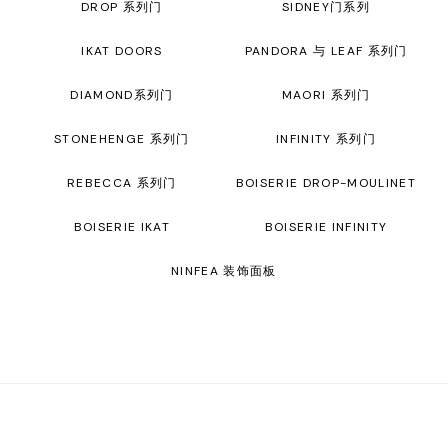
DROP 系列门
SIDNEY门系列
IKAT DOORS
PANDORA 与 LEAF 系列门
DIAMOND系列门
MAORI 系列门
STONEHENGE 系列门
INFINITY 系列门
REBECCA 系列门
BOISERIE DROP-MOULINET
BOISERIE IKAT
BOISERIE INFINITY
NINFEA 装饰面板