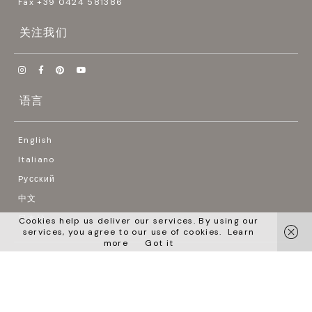
Fax +39 0424 581386
关注我们




语言
English
Italiano
Pусский
中文
日本語
Cookies help us deliver our services. By using our
services, you agree to our use of cookies.
Learn
more
Got it
© 2026 BIZZOTTO ITALIA SRL
Designed by LDGS
DATI SOCIETARI
DOWNLOAD AREA
PRIVACY POLICY