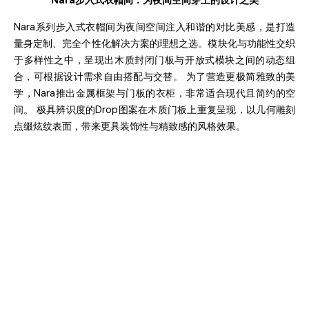
Nara
步入式衣帽
间
：
为
夜
间
空
间
穿上的
设计
之美
Nara
系列步入式衣帽间为夜间空间注入和谐的对比美感，是打造
量身定制、完全个性化解决方案的理想之选。模块化与功能性交织
于多样性之中，呈现出木质封闭
门
板与开放式模块之间的动态组
合，可根据设计需求自由搭配与交替。 为了营造更极简雅致的美
学，
Nara
推出金属框架与
门
板的衣柜，非常适合现代且简约的空
间。 极具辨识度的
Drop
图案在木质
门
板上重复呈现，以几何雕刻
点缀炫纹表面，带来更具装饰性与精致感的风格效果。