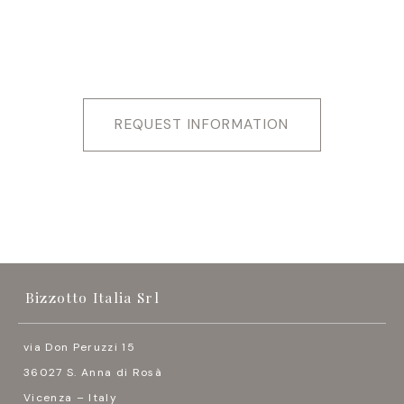
金属框架玻璃
门
，
RA
铜色
尺寸可按项目定制
REQUEST INFORMATION
Bizzotto Italia Srl
via Don Peruzzi 15
36027 S. Anna di Rosà
Vicenza – Italy