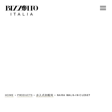
HOME
>
PRODUCTS
>
步入式衣帽间
>
NARA WALK-IN CLOSET