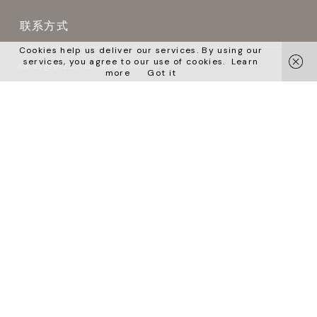
联系方式
Cookies help us deliver our services. By using our
services, you agree to our use of cookies.
Learn
sales@bizzottoitalia.com
more
Got it
Ph +39 0424 580807
Fax +39 0424 581386
关注我们




语言
English
Italiano
Pусский
中文