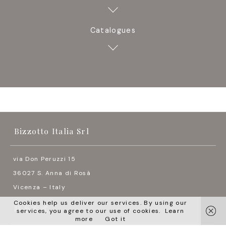
Catalogues
Bizzotto Italia Srl
via Don Peruzzi 15
36027 S. Anna di Rosà
Vicenza – Italy
Cookies help us deliver our services. By using our
联系方式
services, you agree to our use of cookies.
Learn
more
Got it