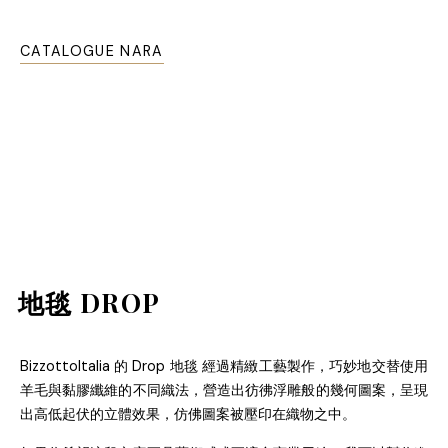
CATALOGUE NARA
地毯 DROP
BizzottoItalia
的
Drop
地毯 經過精緻工藝製作，巧妙地交替使用
羊毛與黏膠纖維的不同織法，營造出彷彿浮雕般的幾何圖案，呈現
出高低起伏的立體效果，仿佛圖案被壓印在織物之中。