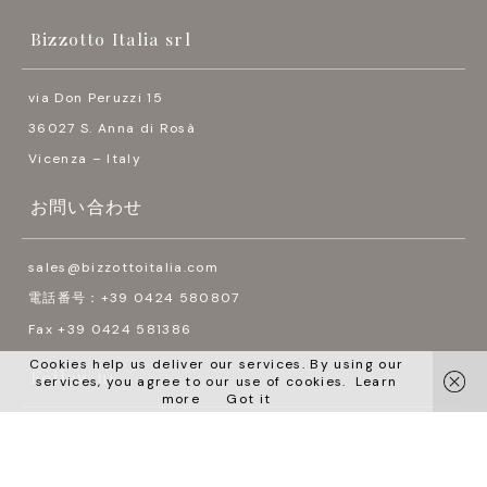
Bizzotto Italia srl
via Don Peruzzi 15
36027 S. Anna di Rosà
Vicenza – Italy
お問い合わせ
sales@bizzottoitalia.com
電話番号：+39 0424 580807
Fax +39 0424 581386
Cookies help us deliver our services. By using our
Follow us
services, you agree to our use of cookies.
Learn
more
Got it




言語