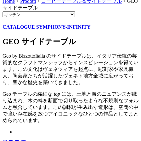
Home
>
Prodotti
>
コーヒーテーブル＆サイドテーブル
>
GEO
サイドテーブル
CATALOGUE SYMPHONY-INFINITY
GEO サイドテーブル
Geo by BizzottoItalia
のサイドテーブルは、イタリア伝統の芸
術的なクラフトマンシップからインスピレーションを得てい
ます。この文化はヴェネツィアを起点に、彫刻家や家具職
人、陶芸家たちが活躍したヴェネト地方全域に広がってお
り、豊かな歴史を築いてきました。
Geo
テーブルの繊細な
top
には、土地と海のニュアンスが織
り込まれ、木の幹を断面で切り取ったような不規則なフォル
ムと融合しています。この調和が生み出す造形は、空間の中
で強い存在感を放つアイコニックなひとつの作品としてまと
められています。