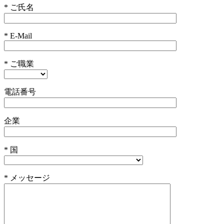
* ご氏名
* E-Mail
* ご職業
電話番号
企業
* 国
* メッセージ