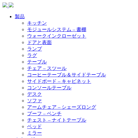
製品
キッチン
モジュールシステム – 書棚
ウォークインクローゼット
ドアと表面
ランプ
ラグ
テーブル
チェア – スツール
コーヒーテーブル＆サイドテーブル
サイドボード – キャビネット
コンソールテーブル
デスク
ソファ
アームチェア – シェーズロング
プーフ – ベンチ
チェスト – ナイトテーブル
ベッド
ミラー